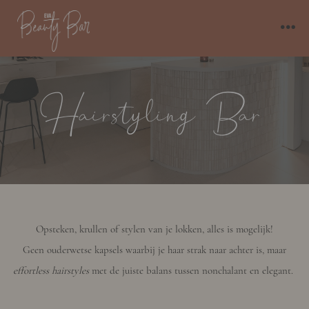
Hairstyling Bar
Opsteken, krullen of stylen van je lokken, alles is mogelijk!
Geen ouderwetse kapsels waarbij je haar strak naar achter is, maar
effortless hairstyles
met de juiste balans tussen nonchalant en elegant.